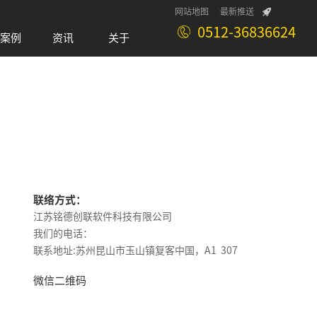
网站地图
最新推送
0512-36836624
案例
资讯
关于
Case
News
About
联络方式：
江苏铭德创联软件科技有限公司
我们的电话：
联系地址:苏州昆山市玉山镇复客中国，A1 307
微信二维码