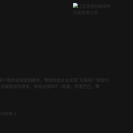
户提供全网营销服务，帮助传统企业实现"互联网+"转型升
互联网运作体系，有效对接BAT（百度，阿里巴巴，腾
1658号-1